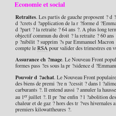
Economie et social
Retraites
. Les partis de gauche proposent ? d
d ?crets d ?application de la r ?forme d ?Emm
d ?part ? la retraite ? 64 ans ?. A plus long term
objectif commun du droit ? la retraite ? 60 ans ?
p ?nibilit ? supprim ?s par Emmanuel Macron 
compte le
RSA
pour valider des trimestres en vu
Assurance ch ?mage
. Le Nouveau Front popula
formes pass ?es sous la pr ?sidence d ?Emman
Pouvoir d ?achat
. Le Nouveau Front populaire
des biens de premi ?re n ?cessit ? dans l ?alime
carburants ?. Il entend aussi ? annuler la haus
er
au 1
juillet ?. Il pr ?ne enfin ? l ?abolition de
chaleur et de gaz ? hors des tr ?ves hivernales a
premiers kilowattheures ?.