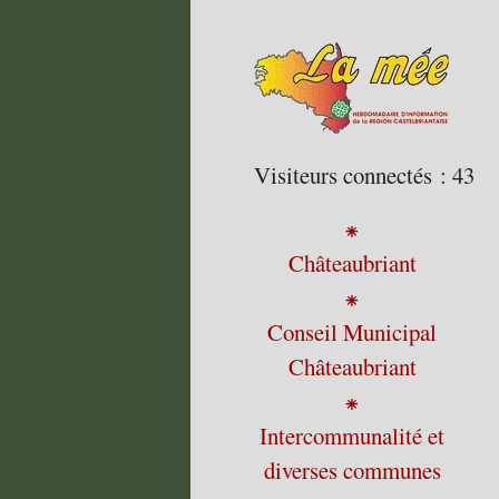
Visiteurs connectés :
43
⁕
Châteaubriant
⁕
Conseil Municipal
Châteaubriant
⁕
Intercommunalité et
diverses communes