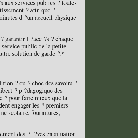
 ?s aux services publics ? toutes
estissement ? afin que ?
minutes d ?un accueil physique
 ? garantir l ?acc ?s ? chaque
service public de la petite
utre solution de garde ?.*
ition ? du ? choc des savoirs ?
 libert ? p ?dagogique des
se ? pour faire mieux que la
dent engager les ? premiers
ine scolaire, fournitures,
ement des ?l ?ves en situation