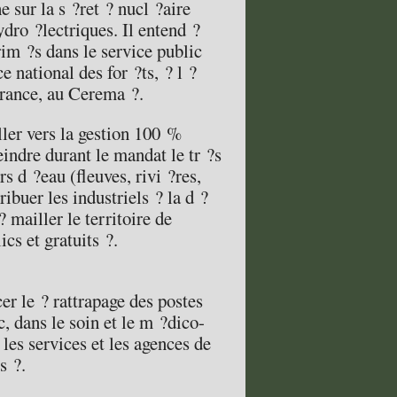
e sur la s ?ret ? nucl ?aire
ydro ?lectriques. Il entend ?
rim ?s dans le service public
ce national des for ?ts, ? l ?
France, au Cerema ?.
ller vers la gestion 100 %
eindre durant le mandat le tr ?s
s d ?eau (fleuves, rivi ?res,
ribuer les industriels ? la d ?
 mailler le territoire de
ics et gratuits ?.
r le ? rattrapage des postes
, dans le soin et le m ?dico-
 les services et les agences de
s ?.