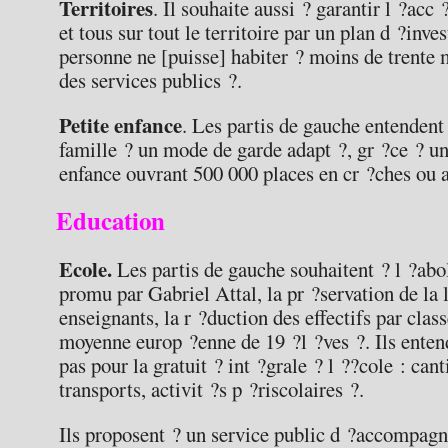
Territoires
. Il souhaite aussi ? garantir l ?acc
et tous sur tout le territoire par un plan d ?inv
personne ne [puisse] habiter ? moins de trente 
des services publics ?.
Petite enfance
. Les partis de gauche entendent
famille ? un mode de garde adapt ?, gr ?ce ? un 
enfance ouvrant 500 000 places en cr ?ches ou a
Education
Ecole.
Les partis de gauche souhaitent ? l ?abol
promu par Gabriel Attal, la pr ?servation de la
enseignants, la r ?duction des effectifs par clas
moyenne europ ?enne de 19 ?l ?ves ?. Ils enten
pas pour la gratuit ? int ?grale ? l ??cole : cant
transports, activit ?s p ?riscolaires ?.
Ils proposent ? un service public d ?accompagn