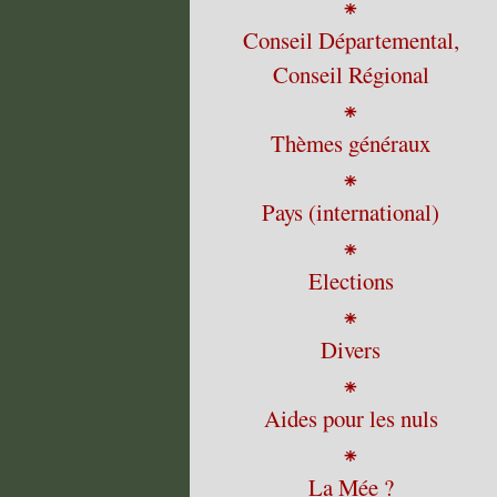
⁕
Conseil Départemental,
Conseil Régional
⁕
Thèmes généraux
⁕
Pays (international)
⁕
Elections
⁕
Divers
⁕
Aides pour les nuls
⁕
La Mée ?