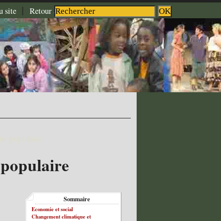
|
|
|
u site
Retour à l'accueil
Aide
Contact
t populaire
populaire
Sommaire
Economie et social
Changement climatique et