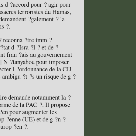
is d ?accord pour ? agir pour
ssacres terroristes du Hamas,
ls demandent ?galement ? la
ns ?.
 ? reconna ?tre imm ?
?tat d ?Isra ?l ? et de ?
nt fran ?ais au gouvernement
n] N ?tanyahou pour imposer
ecter l ?ordonnance de la CIJ
s ambigu ?t ?s un risque de g ?
aire demande notamment la ?
?forme de la PAC ?. Il propose
p ?en pour augmenter les
op ?enne (UE) et de g ?n ?
europ ?en ?.