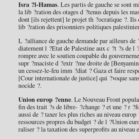
Isra ?l-Hamas
. Les partis de gauche se sont m
la lib ?ration des otages d ?tenus depuis les ma
dont [ils rejettent] le projet th ?ocratique ?. I
lib ?ration des prisonniers politiques palestinie
L ?alliance de gauche demande par ailleurs de
diatement l ?Etat de Palestine aux c ?t ?s de l ?
rompre avec le soutien coupable du gouverneme
supr ?maciste d ?extr ?me droite de [Benyami
un cessez-le-feu imm ?diat ? Gaza et faire resp
[Cour internationale de justice] qui ?voque san
nocide ?.
Union europ ?enne
. Le Nouveau Front popul
fin des trait ?s de libre- ?change ? et une ? r 
aussi de ? taxer les plus riches au niveau euro
ressources propres du budget ? de l ?Union eur
raliser ? la taxation des superprofits au niveau 