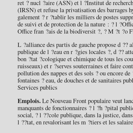
ret ? nucl ?aire (ASN) et l ?Institut de recherch
(IRSN) et refuse la privatisation des barrages h
galement ? r ?tablir les milliers de postes supp
de suivi et de protection de la nature : ? l ?Offi
Office fran ?ais de la biodiversit ?, ? M ?t ?o 
L ?alliance des partis de gauche propose d ?? a
publique de l ?eau en r ?gies locales ?, d ?? att
bon ?tat ?cologique et chimique de tous les cour
ruisseaux) et r ?serves souterraines et faire cont
pollution des nappes et des sols ? ou encore de ?
fontaines ? eau, de douches et de sanitaires publ
Services publics
Emplois.
Le Nouveau Front populaire veut lance
manquants de fonctionnaires ? l ?h ?pital public
social, ? l ??cole publique, dans la justice, dans
l ??tat, en revalorisant les m ?tiers et les salaire