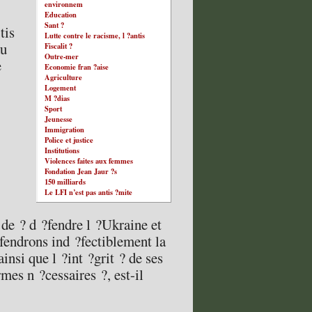
environnem
Education
Sant ?
tis
Lutte contre le racisme, l ?antis
au
Fiscalit ?
Outre-mer
e
Economie fran ?aise
Agriculture
Logement
M ?dias
Sport
Jeunesse
Immigration
Police et justice
Institutions
Violences faites aux femmes
Fondation Jean Jaur ?s
150 milliards
Le LFI n’est pas antis ?mite
 de ? d ?fendre l ?Ukraine et
?fendrons ind ?fectiblement la
ainsi que l ?int ?grit ? de ses
mes n ?cessaires ?, est-il