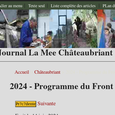
|
|
|
Aller au menu
Texte seul
Liste complète des articles
PLan d
Journal La Mee Châteaubriant
Accueil
>
Châteaubriant
>
2024 - Programme du Fron
2024 - Programme du Front 
Suivante