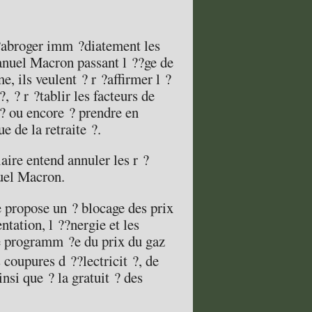
 ?abroger imm ?diatement les
anuel Macron passant l ??ge de
e, ils veulent ? r ?affirmer l ?
, ? r ?tablir les facteurs de
? ou encore ? prendre en
e de la retraite ?.
ire entend annuler les r ?
uel Macron.
 propose un ? blocage des prix
ntation, l ??nergie et les
se programm ?e du prix du gaz
s coupures d ??lectricit ?, de
insi que ? la gratuit ? des