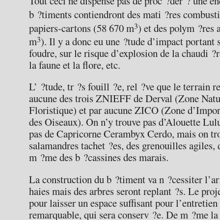
Tout ceci ne dispense pas de proc ?der ? une en
b ?timents contiendront des mati ?res combust
3
papiers-cartons (58 670 m
) et des polym ?res 
3
m
). Il y a donc eu une ?tude d’impact portant 
foudre, sur le risque d’explosion de la chaudi ?re
la faune et la flore, etc.
L’ ?tude, tr ?s fouill ?e, rel ?ve que le terrain 
aucune des trois ZNIEFF de Derval (Zone Nature
Floristique) et par aucune ZICO (Zone d’Impor
des Oiseaux). On n’y trouve pas d’Alouette Lu
pas de Capricorne Cerambyx Cerdo, mais on tro
salamandres tachet ?es, des grenouilles agiles, 
m ?me des b ?cassines des marais.
La construction du b ?timent va n ?cessiter l’a
haies mais des arbres seront replant ?s. Le proje
pour laisser un espace suffisant pour l’entretien
remarquable, qui sera conserv ?e. De m ?me la