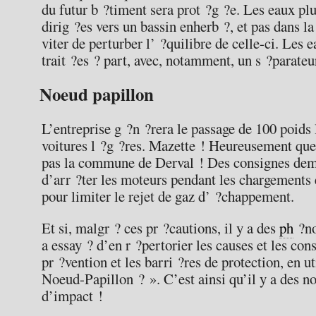
du futur b ?timent sera prot ?g ?e. Les eaux plu
dirig ?es vers un bassin enherb ?, et pas dans l
viter de perturber l’ ?quilibre de celle-ci. Les 
trait ?es ? part, avec, notamment, un s ?parate
Noeud papillon
L’entreprise g ?n ?rera le passage de 100 poids 
voitures l ?g ?res. Mazette ! Heureusement que 
pas la commune de Derval ! Des consignes dem
d’arr ?ter les moteurs pendant les chargements
pour limiter le rejet de gaz d’ ?chappement.
Et si, malgr ? ces pr ?cautions, il y a des
ph
?no
a essay ? d’en r ?pertorier les causes et les co
pr ?vention et les barri ?res de protection, en 
Noeud-Papillon ? ». C’est ainsi qu’il y a des n
d’impact !