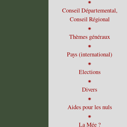
⁕
Conseil Départemental,
Conseil Régional
⁕
Thèmes généraux
⁕
Pays (international)
⁕
Elections
⁕
Divers
⁕
Aides pour les nuls
⁕
La Mée ?