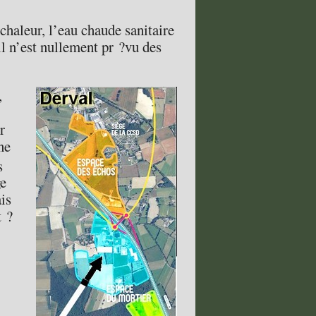
haleur, l’eau chaude sanitaire
il n’est nullement pr ?vu des
,
r
ne
s
ge
ais
t ?