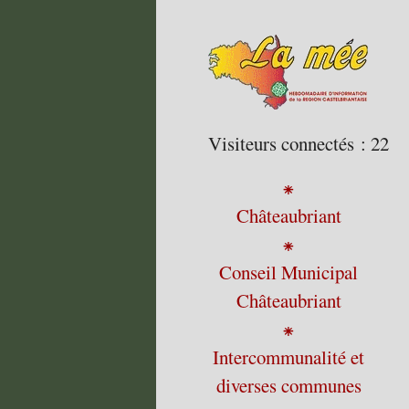
Visiteurs connectés :
22
⁕
Châteaubriant
⁕
Conseil Municipal
Châteaubriant
⁕
Intercommunalité et
diverses communes