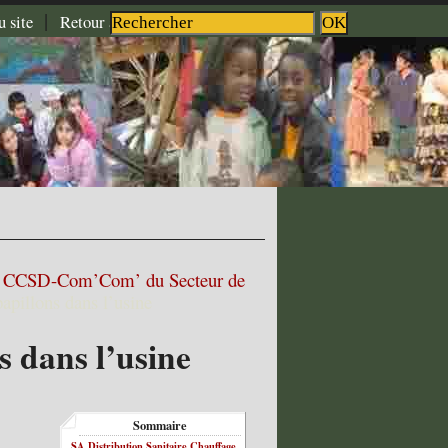
|
|
|
u site
Retour à l'accueil
Aide
Contact
>
CCSD-Com’Com’ du Secteur de
apillons dans l’usine
s dans l’usine
Sommaire
SA Distribution Sanitaire Chauffage