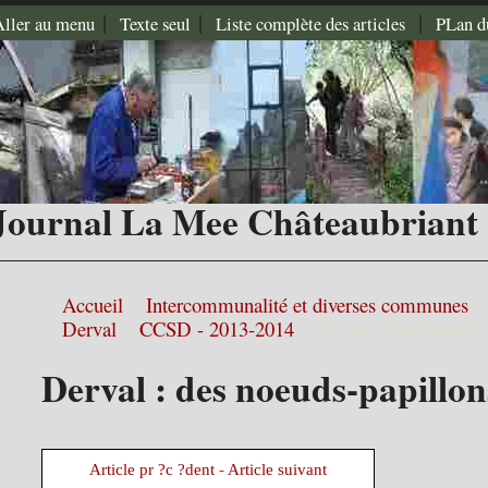
|
|
|
Aller au menu
Texte seul
Liste complète des articles
PLan d
Journal La Mee Châteaubriant
Accueil
>
Intercommunalité et diverses communes
Derval
>
CCSD - 2013-2014
>
Derval : des noeuds-p
Derval : des noeuds-papillon
Article pr ?c ?dent
-
Article suivant