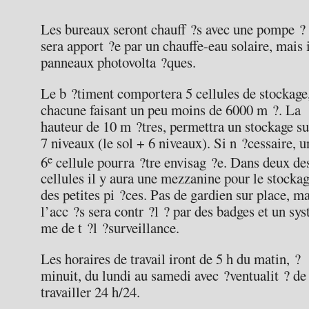
Les bureaux seront chauff ?s avec une pompe ? c
sera apport ?e par un chauffe-eau solaire, mais 
panneaux photovolta ?ques.
Le b ?timent comportera 5 cellules de stockage
chacune faisant un peu moins de 6000 m ?. La
hauteur de 10 m ?tres, permettra un stockage su
7 niveaux (le sol + 6 niveaux). Si n ?cessaire, u
e
6
cellule pourra ?tre envisag ?e. Dans deux de
cellules il y aura une mezzanine pour le stocka
des petites pi ?ces. Pas de gardien sur place, m
l’acc ?s sera contr ?l ? par des badges et un sys
me de t ?l ?surveillance.
Les horaires de travail iront de 5 h du matin, ?
minuit, du lundi au samedi avec ?ventualit ? de
travailler 24 h/24.