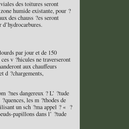
viales des toitures seront
a zone humide existante, pour ?
eaux des chauss ?es seront
ur d’hydrocarbures.
lourds par jour et de 150
ces v ?hicules ne traverseront
anderont aux chauffeurs
 et d ?chargements,
m ?nes dangereux ? L’ ?tude
ns ?quences, les m ?thodes de
utilisant un sch ?ma appel ? « ?
oeuds-papillons dans l’ ?tude