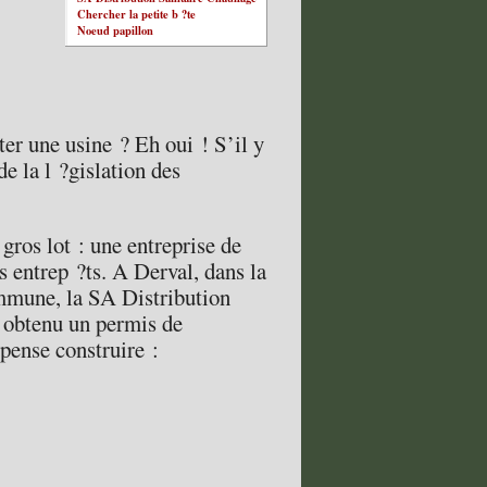
Chercher la petite b ?te
Noeud papillon
er une usine ? Eh oui ! S’il y
de la l ?gislation des
ros lot : une entreprise de
s entrep ?ts. A Derval, dans la
ommune, la SA Distribution
a obtenu un permis de
 pense construire :