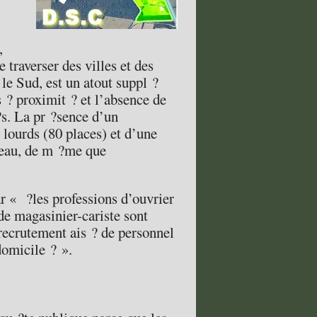
,
 traverser des villes et des
le Sud, est un atout suppl ?
 ? proximit ? et l’absence de
?s. La pr ?sence d’un
 lourds (80 places) et d’une
bleau, de m ?me que
ar « ?les professions d’ouvrier
 de magasinier-cariste sont
recrutement ais ? de personnel
domicile ? ».