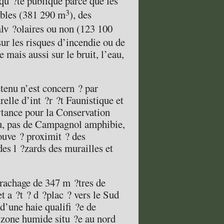
qu ?te publique parce que les
3
ibles (381 290 m
), des
alv ?olaires ou non (123 100
sur les risques d’incendie ou de
 mais aussi sur le bruit, l’eau,
retenu n’est concern ? par
lle d’int ?r ?t Faunistique et
tance pour la Conservation
lu, pas de Campagnol amphibie,
uve ? proximit ? des
des l ?zards des murailles et
rrachage de 347 m ?tres de
t a ?t ? d ?plac ? vers le Sud
 d’une haie qualifi ?e de
 zone humide situ ?e au nord