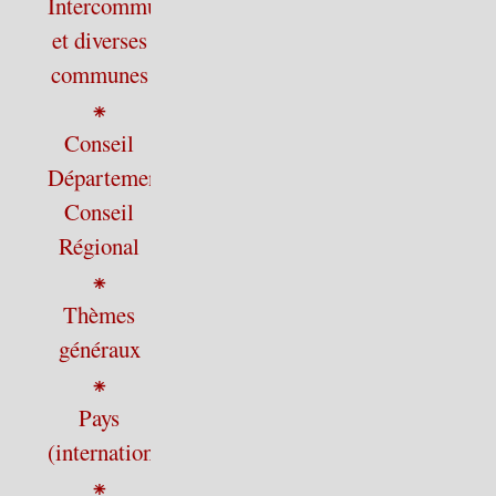
Intercommunalité
et diverses
communes
⁕
Conseil
Départemental,
Conseil
Régional
⁕
Thèmes
généraux
⁕
Pays
(international)
⁕