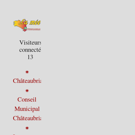
Visiteurs
connectés :
13
⁕
Châteaubriant
⁕
Conseil
Municipal
Châteaubriant
⁕