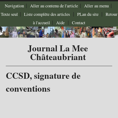
|
|
|
Navigation
Aller au contenu de l'article
Aller au menu
|
|
|
Texte seul
Liste complète des articles
PLan du site
Retour
|
|
à l'accueil
Aide
Contact
Journal La Mee
Châteaubriant
CCSD, signature de
conventions