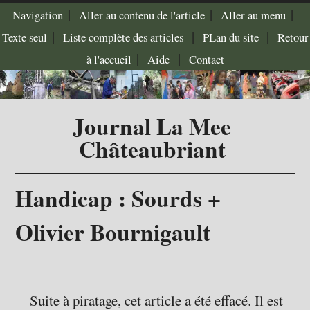
|
|
|
Navigation
Aller au contenu de l'article
Aller au menu
|
|
|
Texte seul
Liste complète des articles
PLan du site
Retour
|
|
à l'accueil
Aide
Contact
Journal La Mee
Châteaubriant
Handicap : Sourds +
Olivier Bournigault
Suite à piratage, cet article a été effacé. Il est