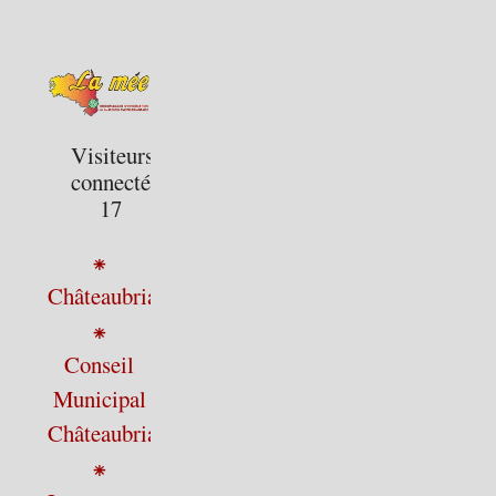
Visiteurs
connectés :
17
⁕
Châteaubriant
⁕
Conseil
Municipal
Châteaubriant
⁕