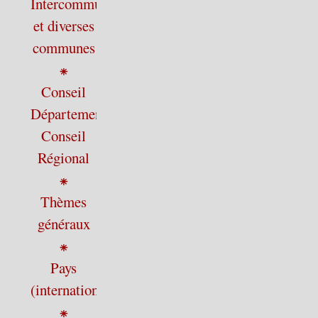
Intercommunalité
et diverses
communes
⁕
Conseil
Départemental,
Conseil
Régional
⁕
Thèmes
généraux
⁕
Pays
(international)
⁕