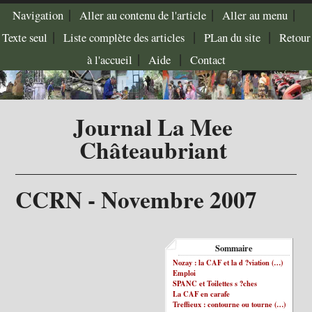
|
|
|
Navigation
Aller au contenu de l'article
Aller au menu
|
|
|
Texte seul
Liste complète des articles
PLan du site
Retour
|
|
à l'accueil
Aide
Contact
Journal La Mee
Châteaubriant
CCRN - Novembre 2007
Sommaire
Nozay : la CAF et la d ?viation (…)
Emploi
SPANC et Toilettes s ?ches
La CAF en carafe
Treffieux : contourne ou tourne (…)