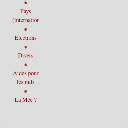
⁕
Pays
(international)
⁕
Elections
⁕
Divers
⁕
Aides pour
les nuls
⁕
La Mée ?