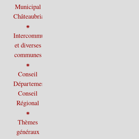
Municipal
Châteaubriant
⁕
Intercommunalité
et diverses
communes
⁕
Conseil
Départemental,
Conseil
Régional
⁕
Thèmes
généraux