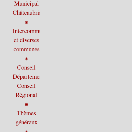
Municipal
Châteaubriant
⁕
Intercommunalité
et diverses
communes
⁕
Conseil
Départemental,
Conseil
Régional
⁕
Thèmes
généraux
⁕