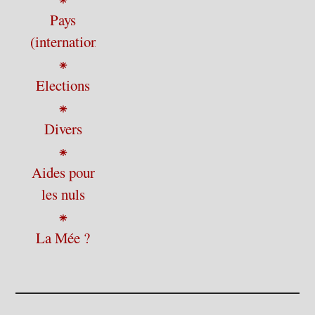
Pays
(international)
⁕
Elections
⁕
Divers
⁕
Aides pour
les nuls
⁕
La Mée ?