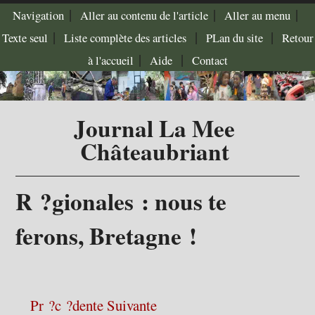
|
|
|
Navigation
Aller au contenu de l'article
Aller au menu
|
|
|
Texte seul
Liste complète des articles
PLan du site
Retour
|
|
à l'accueil
Aide
Contact
Journal La Mee
Châteaubriant
R ?gionales : nous te
ferons, Bretagne !
Pr ?c ?dente
Suivante