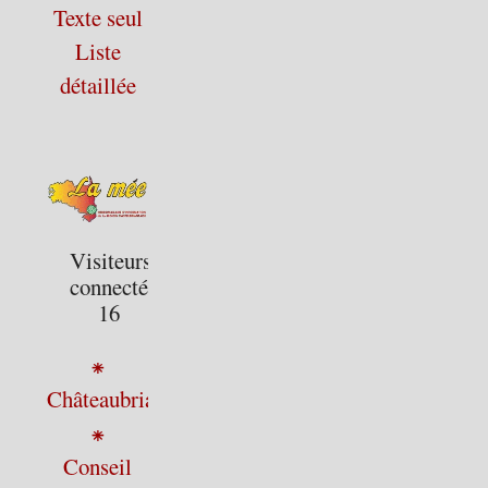
Texte seul
Liste
détaillée
Visiteurs
connectés :
16
⁕
Châteaubriant
⁕
Conseil