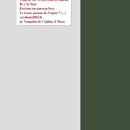
Ils v ?g ?tent
Ecrivons un nouveau livre
Le 6 mai, passons de l’espoir ? (…)
yvesdaniel2012.fr
pr ?somption de l ?gitime d ?fense