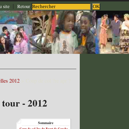
|
|
|
u site
Retour à l'accueil
Aide
Contact
lles 2012
>
Coup de col ?re apr ?
tour - 2012
Sommaire
Coup de col ?re du Front de Gauche