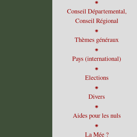
⁕
Conseil Départemental,
Conseil Régional
⁕
Thèmes généraux
⁕
Pays (international)
⁕
Elections
⁕
Divers
⁕
Aides pour les nuls
⁕
La Mée ?