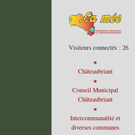
Visiteurs connectés :
26
⁕
Châteaubriant
⁕
Conseil Municipal
Châteaubriant
⁕
Intercommunalité et
diverses communes