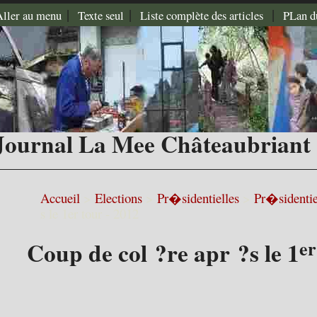
|
|
|
Aller au menu
Texte seul
Liste complète des articles
PLan d
Journal La Mee Châteaubriant
Accueil
>
Elections
>
Pr�sidentielles
>
Pr�sidentie
s le 1er tour - 2012
er
Coup de col ?re apr ?s le 1