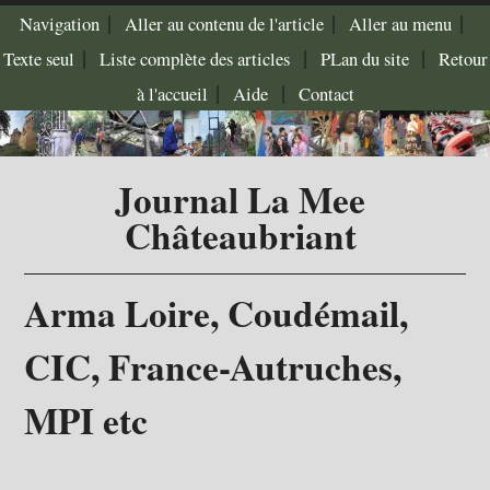
|
|
|
Navigation
Aller au contenu de l'article
Aller au menu
|
|
|
Texte seul
Liste complète des articles
PLan du site
Retour
|
|
à l'accueil
Aide
Contact
Journal La Mee
Châteaubriant
Arma Loire, Coudémail,
CIC, France-Autruches,
MPI etc