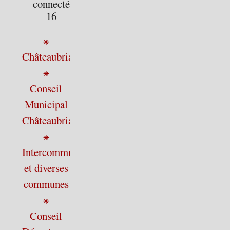
connectés :
16
⁕
Châteaubriant
⁕
Conseil
Municipal
Châteaubriant
⁕
Intercommunalité
et diverses
communes
⁕
Conseil