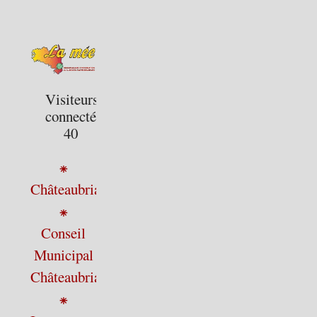
Visiteurs
connectés :
40
⁕
Châteaubriant
⁕
Conseil
Municipal
Châteaubriant
⁕