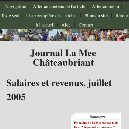
|
|
|
Navigation
Aller au contenu de l'article
Aller au menu
|
|
|
Texte seul
Liste complète des articles
PLan du site
Retour
|
|
à l'accueil
Aide
Contact
Journal La Mee
Châteaubriant
Salaires et revenus, juillet
2005
Sommaire
Pas moins de 1200 euros par mois
Herv ? Gaymard a rembours ?