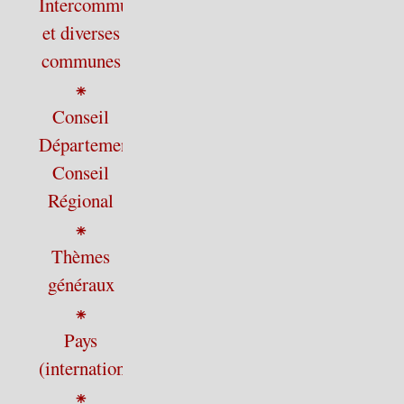
Intercommunalité
et diverses
communes
⁕
Conseil
Départemental,
Conseil
Régional
⁕
Thèmes
généraux
⁕
Pays
(international)
⁕