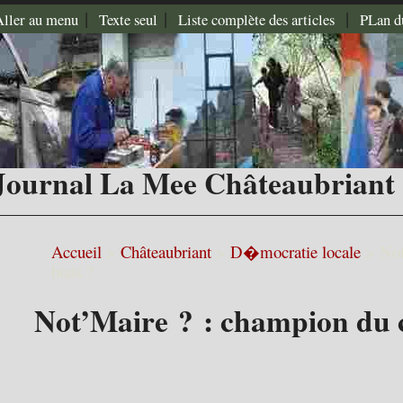
|
|
|
Aller au menu
Texte seul
Liste complète des articles
PLan d
Journal La Mee Châteaubriant
Accueil
>
Châteaubriant
>
D�mocratie locale
>
Not
biais ?
Not’Maire ? : champion du c