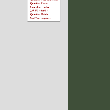
Quartier Renac
Compteur Linky
237 ?% = 0,66 ?
Quartier Mairie
Syst ?me emptoire