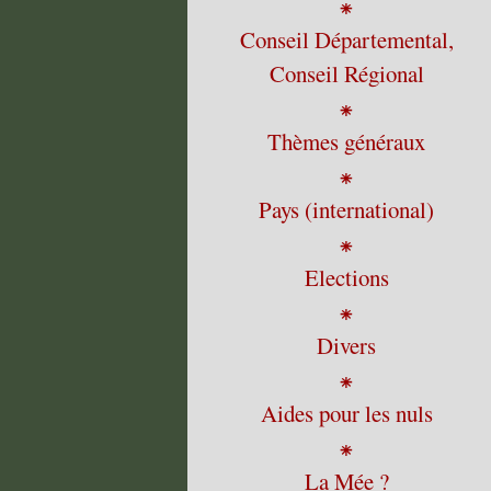
⁕
Conseil Départemental,
Conseil Régional
⁕
Thèmes généraux
⁕
Pays (international)
⁕
Elections
⁕
Divers
⁕
Aides pour les nuls
⁕
La Mée ?