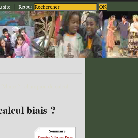
|
|
|
u site
Retour à l'accueil
Aide
Contact
’Maire ? : champion du calcul
alcul biais ?
Sommaire
Quartier Ville aux Roses