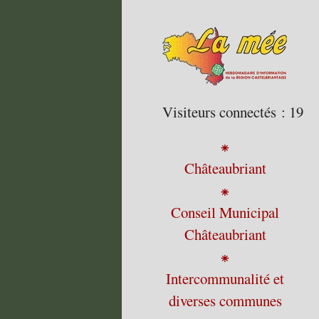
Visiteurs connectés :
19
⁕
Châteaubriant
⁕
Conseil Municipal
Châteaubriant
⁕
Intercommunalité et
diverses communes