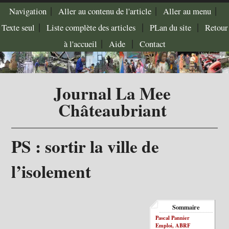
|
|
|
Navigation
Aller au contenu de l'article
Aller au menu
|
|
|
Texte seul
Liste complète des articles
PLan du site
Retour
|
|
à l'accueil
Aide
Contact
Journal La Mee
Châteaubriant
PS : sortir la ville de
l’isolement
Sommaire
Pascal Pannier
Emploi, ABRF