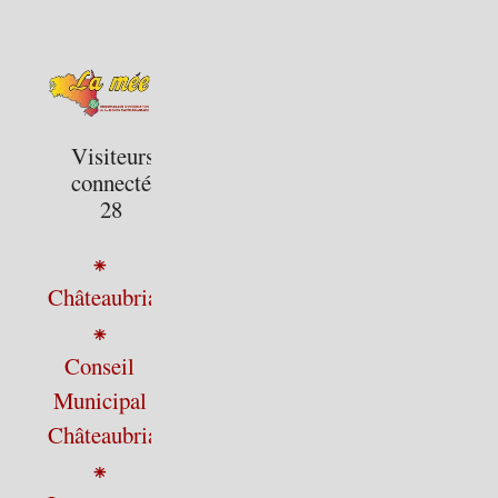
Visiteurs
connectés :
28
⁕
Châteaubriant
⁕
Conseil
Municipal
Châteaubriant
⁕