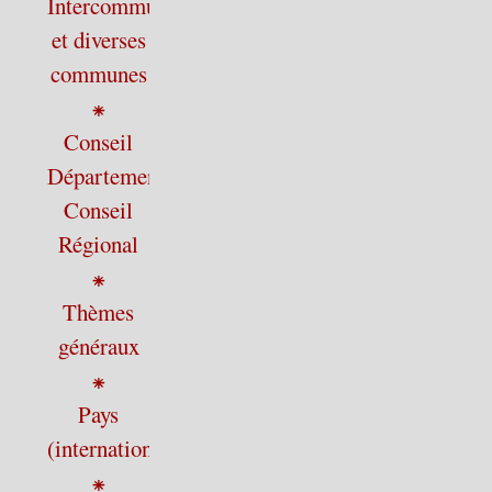
Intercommunalité
et diverses
communes
⁕
Conseil
Départemental,
Conseil
Régional
⁕
Thèmes
généraux
⁕
Pays
(international)
⁕