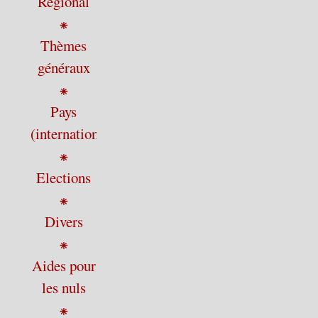
Régional
⁕
Thèmes
généraux
⁕
Pays
(international)
⁕
Elections
⁕
Divers
⁕
Aides pour
les nuls
⁕