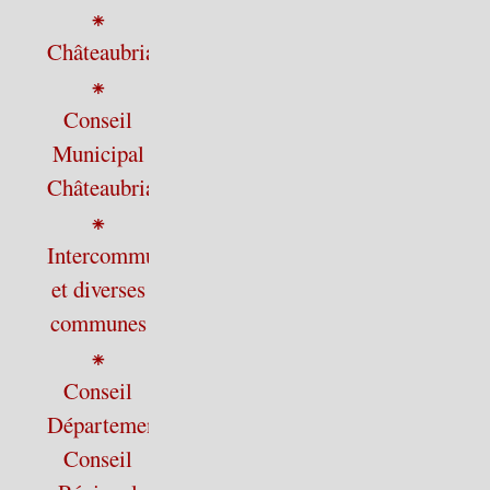
⁕
Châteaubriant
⁕
Conseil
Municipal
Châteaubriant
⁕
Intercommunalité
et diverses
communes
⁕
Conseil
Départemental,
Conseil