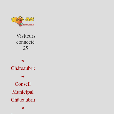
Visiteurs
connectés :
25
⁕
Châteaubriant
⁕
Conseil
Municipal
Châteaubriant
⁕