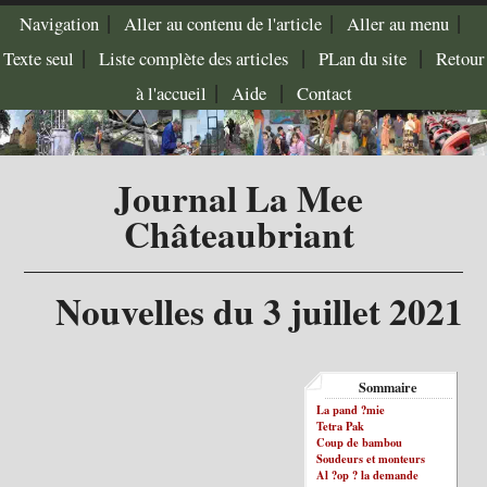
|
|
|
Navigation
Aller au contenu de l'article
Aller au menu
|
|
|
Texte seul
Liste complète des articles
PLan du site
Retour
|
|
à l'accueil
Aide
Contact
Journal La Mee
Châteaubriant
Nouvelles du 3 juillet 2021
Sommaire
La pand ?mie
Tetra Pak
Coup de bambou
Soudeurs et monteurs
Al ?op ? la demande