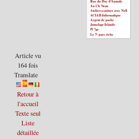
Rue du Duc d’Aumale
Au Ch ?teau
Ateliers-couture avec Nell
ACIAH-Informatique
Argent de poche
Jumelage-Irlande
Pi ?ge
e
Le 7
pays riche
Article vu
164 fois
Translate
Retour à
l'accueil
Texte seul
Liste
détaillée