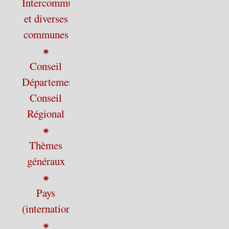
Intercommunalité
et diverses
communes
⁕
Conseil
Départemental,
Conseil
Régional
⁕
Thèmes
généraux
⁕
Pays
(international)
⁕