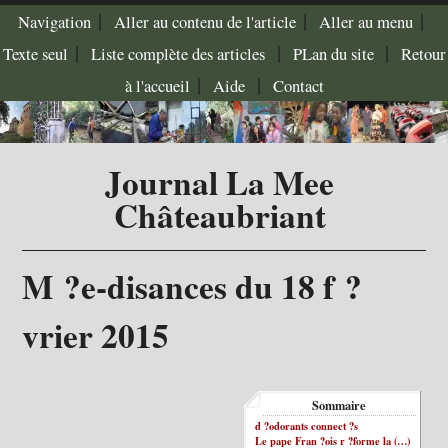
|
|
|
Navigation
Aller au contenu de l'article
Aller au menu
|
|
|
Texte seul
Liste complète des articles
PLan du site
Retour
|
|
à l'accueil
Aide
Contact
Journal La Mee
Châteaubriant
M ?e-disances du 18 f ?
vrier 2015
Sommaire
d ?odorants connect ?s
Le pape Fran ?ois r ?forme la (…)