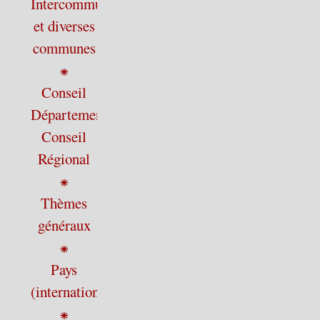
Intercommunalité
et diverses
communes
⁕
Conseil
Départemental,
Conseil
Régional
⁕
Thèmes
généraux
⁕
Pays
(international)
⁕