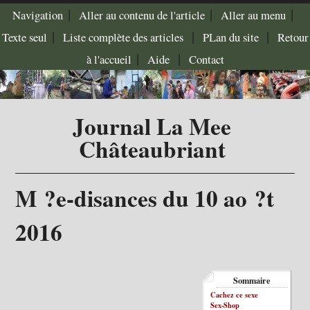
|
|
|
Navigation
Aller au contenu de l'article
Aller au menu
|
|
|
Texte seul
Liste complète des articles
PLan du site
Retour
|
|
à l'accueil
Aide
Contact
Journal La Mee
Châteaubriant
M ?e-disances du 10 ao ?t
2016
Sommaire
Cachez ce sexe
Sex-Shop