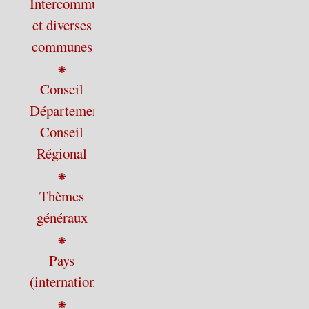
Intercommunalité
et diverses
communes
⁕
Conseil
Départemental,
Conseil
Régional
⁕
Thèmes
généraux
⁕
Pays
(international)
⁕