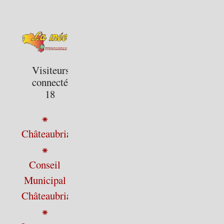
Visiteurs
connectés :
18
⁕
Châteaubriant
⁕
Conseil
Municipal
Châteaubriant
⁕