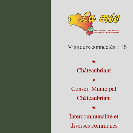
Visiteurs connectés :
16
⁕
Châteaubriant
⁕
Conseil Municipal
Châteaubriant
⁕
Intercommunalité et
diverses communes