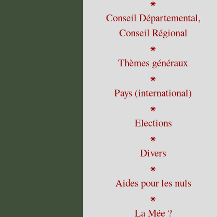
⁕
Conseil Départemental,
Conseil Régional
⁕
Thèmes généraux
⁕
Pays (international)
⁕
Elections
⁕
Divers
⁕
Aides pour les nuls
⁕
La Mée ?