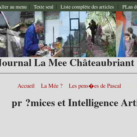
|
|
|
Aller au menu
Texte seul
Liste complète des articles
PLan d
Journal La Mee Châteaubriant
Accueil
>
La Mée ?
>
Les pens�es de Pascal
>
pr ?
pr ?mices et Intelligence Arti