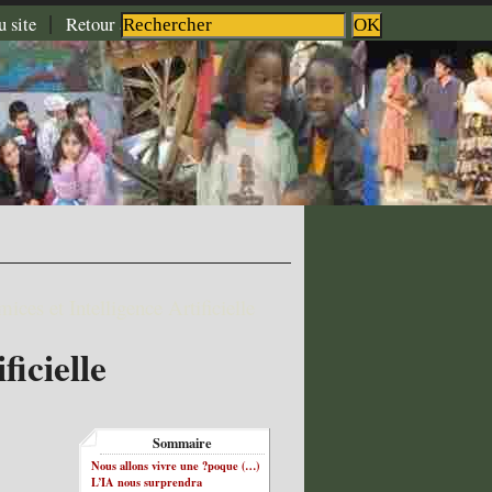
|
|
|
u site
Retour à l'accueil
Aide
Contact
mices et Intelligence Artificielle
ficielle
Sommaire
Nous allons vivre une ?poque (…)
L’IA nous surprendra