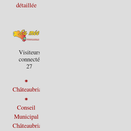
détaillée
Visiteurs
connectés :
27
⁕
Châteaubriant
⁕
Conseil
Municipal
Châteaubriant