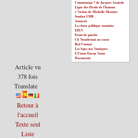
Communiqu ? de Jacques Auxiette
Ligue des Droits de l’homme
r ?action de Michelle Meunier
Soutien UDB
Amnesty
La classe politique unanime
EELV
Front de gauche
Ch ?teaubriant au coeur
Beit Ummar
Les loges ma ?onniques
L’Union Europ ?enne
Documents
Article vu
378 fois
Translate
Retour à
l'accueil
Texte seul
Liste