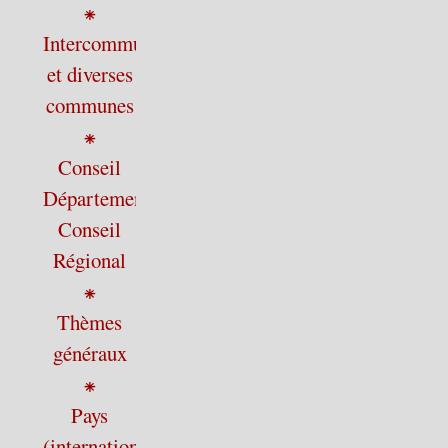
⁕
Intercommunalité
et diverses
communes
⁕
Conseil
Départemental,
Conseil
Régional
⁕
Thèmes
généraux
⁕
Pays
(international)