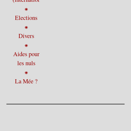
⁕
Elections
⁕
Divers
⁕
Aides pour
les nuls
⁕
La Mée ?