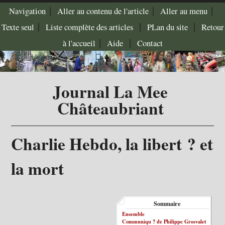
|
|
|
Navigation
Aller au contenu de l'article
Aller au menu
|
|
|
Texte seul
Liste complète des articles
PLan du site
Retour
|
|
à l'accueil
Aide
Contact
Journal La Mee
Châteaubriant
Charlie Hebdo, la libert ? et
la mort
Sommaire
Ensemble
Communiqu ? de Philippe Grosvalet