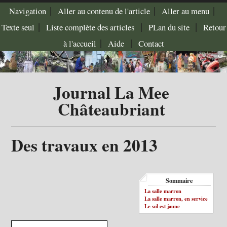
|
|
|
Navigation
Aller au contenu de l'article
Aller au menu
|
|
|
Texte seul
Liste complète des articles
PLan du site
Retour
|
|
à l'accueil
Aide
Contact
Journal La Mee
Châteaubriant
Des travaux en 2013
Sommaire
La salle marron
La salle marron, en service
Le sol est jaune