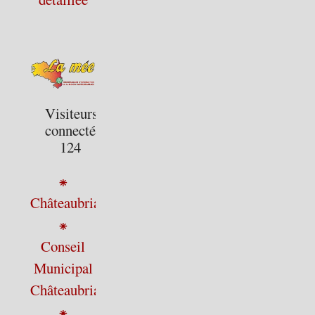
Visiteurs
connectés :
124
⁕
Châteaubriant
⁕
Conseil
Municipal
Châteaubriant
⁕