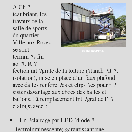
A Ch ?
teaubriant, les
travaux de la
salle de sports
du quartier
Ville aux Roses
se sont
salle marron
termin ?s fin
ao ?t. R ?
fection int ?grale de la toiture (?tanch ?it ?,
isolation), mise en place d’un faux plafond
avec dalles renforc ?es et clips ?es pour r ?
sister davantage aux chocs des balles et
ballons. Et remplacement int ?gral de l’ ?
clairage avec :
- Un ?clairage par LED (diode ?
lectroluminescente) garantissant une