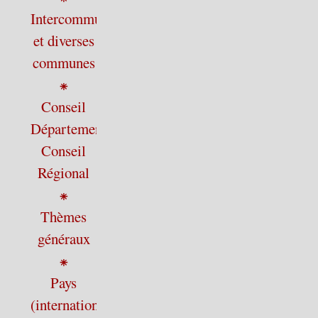
Intercommunalité
et diverses
communes
⁕
Conseil
Départemental,
Conseil
Régional
⁕
Thèmes
généraux
⁕
Pays
(international)