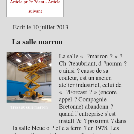
Article pr ?c ?dent
-
Article
suivant
Ecrit le 10 juillet 2013
La salle marron
La salle « ?marron ? » ?
Ch ?teaubriant, d ?nomm ?
e ainsi ? cause de sa
couleur, est un ancien
atelier industriel, celui de
« ?Forcast ? » (encore
appel ? Compagnie
Bretonne) abandonn ?
Travaux salle marron
quand l’entreprise s’est
install ?e ? proximit ? dans
la salle bleue o ? elle a ferm ? en 1978. Les