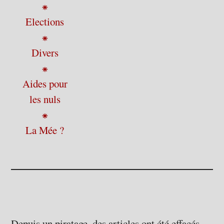
⁕
Elections
⁕
Divers
⁕
Aides pour
les nuls
⁕
La Mée ?
Depuis un piratage, des articles ont été effacés ...