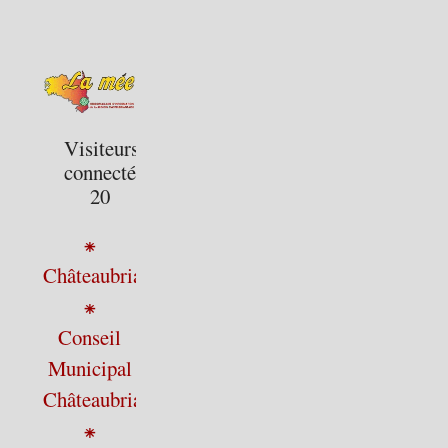
Visiteurs
connectés :
20
⁕
Châteaubriant
⁕
Conseil
Municipal
Châteaubriant
⁕