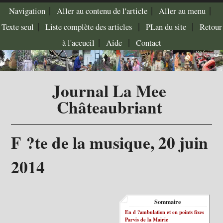
|
|
|
Navigation
Aller au contenu de l'article
Aller au menu
|
|
|
Texte seul
Liste complète des articles
PLan du site
Retour
|
|
à l'accueil
Aide
Contact
Journal La Mee
Châteaubriant
F ?te de la musique, 20 juin
2014
Sommaire
En d ?ambulation et en points fixes
Parvis de la Mairie