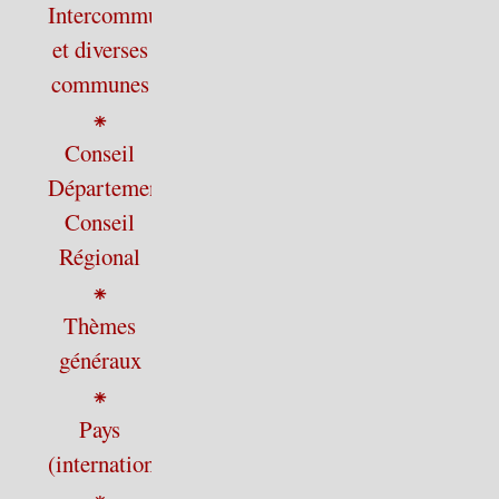
Intercommunalité
et diverses
communes
⁕
Conseil
Départemental,
Conseil
Régional
⁕
Thèmes
généraux
⁕
Pays
(international)
⁕