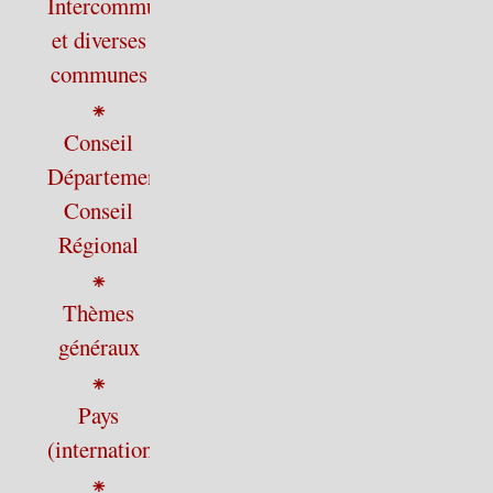
Intercommunalité
et diverses
communes
⁕
Conseil
Départemental,
Conseil
Régional
⁕
Thèmes
généraux
⁕
Pays
(international)
⁕