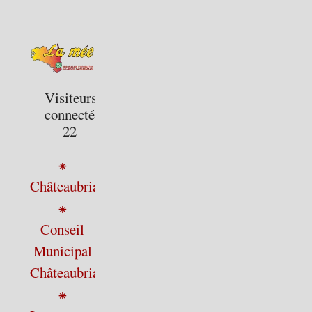
Visiteurs
connectés :
22
⁕
Châteaubriant
⁕
Conseil
Municipal
Châteaubriant
⁕