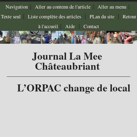
|
|
|
Navigation
Aller au contenu de l'article
Aller au menu
|
|
|
Texte seul
Liste complète des articles
PLan du site
Retour
|
|
à l'accueil
Aide
Contact
Journal La Mee
Châteaubriant
L’ORPAC change de local