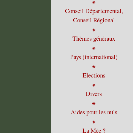
⁕
Conseil Départemental,
Conseil Régional
⁕
Thèmes généraux
⁕
Pays (international)
⁕
Elections
⁕
Divers
⁕
Aides pour les nuls
⁕
La Mée ?