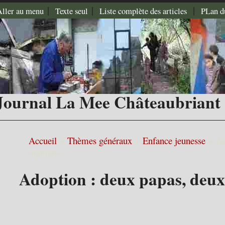
|
|
|
Aller au menu
Texte seul
Liste complète des articles
PLan d
Journal La Mee Châteaubriant
Accueil
>
Thèmes généraux
>
Enfance jeunesse
>
Ad
mamans
Adoption : deux papas, de