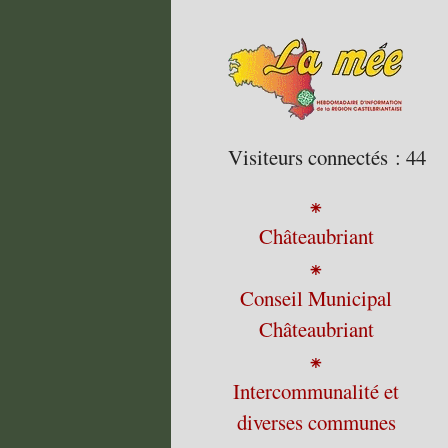
Visiteurs connectés :
44
⁕
Châteaubriant
⁕
Conseil Municipal
Châteaubriant
⁕
Intercommunalité et
diverses communes