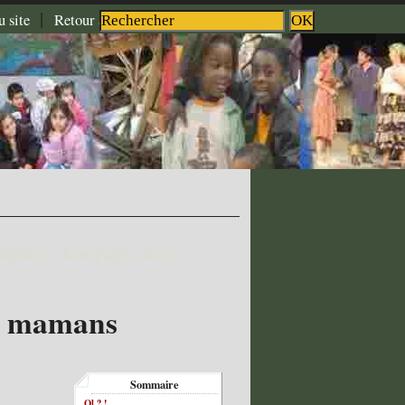
|
|
|
u site
Retour à l'accueil
Aide
Contact
option : deux papas, deux
ux mamans
Sommaire
Ol ? !