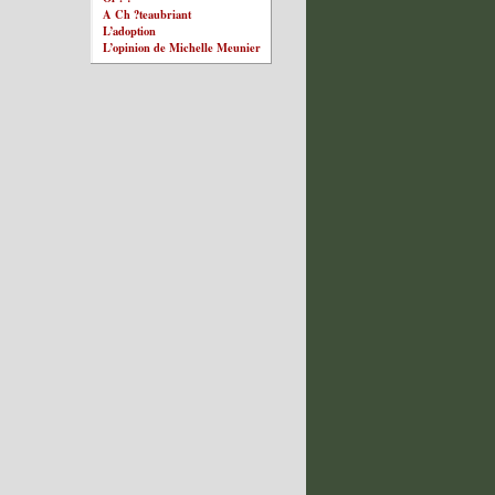
A Ch ?teaubriant
L’adoption
L’opinion de Michelle Meunier