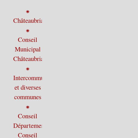
⁕
Châteaubriant
⁕
Conseil
Municipal
Châteaubriant
⁕
Intercommunalité
et diverses
communes
⁕
Conseil
Départemental,
Conseil