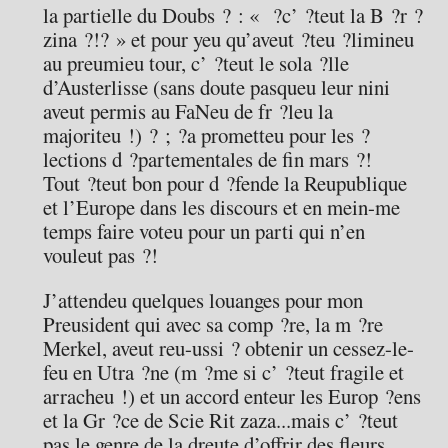
la partielle du Doubs ? : « ?c’ ?teut la B ?r ?
zina ?!? » et pour yeu qu’aveut ?teu ?limineu
au preumieu tour, c’ ?teut le sola ?lle
d’Austerlisse (sans doute pasqueu leur nini
aveut permis au FaNeu de fr ?leu la
majoriteu !) ? ; ?a prometteu pour les ?
lections d ?partementales de fin mars ?!
Tout ?teut bon pour d ?fende la Reupublique
et l’Europe dans les discours et en mein-me
temps faire voteu pour un parti qui n’en
vouleut pas ?!
J’attendeu quelques louanges pour mon
Preusident qui avec sa comp ?re, la m ?re
Merkel, aveut reu-ussi ? obtenir un cessez-le-
feu en Utra ?ne (m ?me si c’ ?teut fragile et
arracheu !) et un accord enteur les Europ ?ens
et la Gr ?ce de Scie Rit zaza...mais c’ ?teut
pas le genre de la dreute d’offrir des fleurs