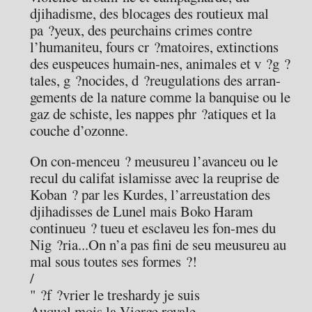
djihadisme, des blocages des routieux mal
pa ?yeux, des peurchains crimes contre
l’humaniteu, fours cr ?matoires, extinctions
des euspeuces humain-nes, animales et v ?g ?
tales, g ?nocides, d ?reugulations des arran-
gements de la nature comme la banquise ou le
gaz de schiste, les nappes phr ?atiques et la
couche d’ozonne.
On con-menceu ? meusureu l’avanceu ou le
recul du califat islamisse avec la reuprise de
Koban ? par les Kurdes, l’arreustation des
djihadisses de Lunel mais Boko Haram
continueu ? tueu et esclaveu les fon-mes du
Nig ?ria...On n’a pas fini de seu meusureu au
mal sous toutes ses formes ?!
/
" ?f ?vrier le treshardy je suis
Auquel mois la Vierge royale