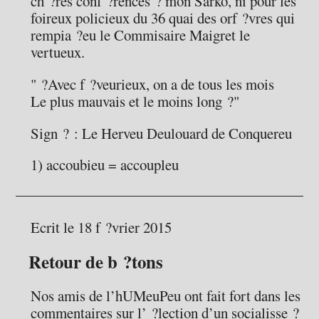
ch ?res conf ?rences ? mon Sarko, ni pour les
foireux policieux du 36 quai des orf ?vres qui
rempia ?eu le Commisaire Maigret le
vertueux.
" ?Avec f ?veurieux, on a de tous les mois
Le plus mauvais et le moins long ?"
Sign ? : Le Herveu Deulouard de Conquereu
1) accoubieu = accoupleu
Ecrit le 18 f ?vrier 2015
Retour de b ?tons
Nos amis de l’hUMeuPeu ont fait fort dans les
commentaires sur l’ ?lection d’un socialisse ?