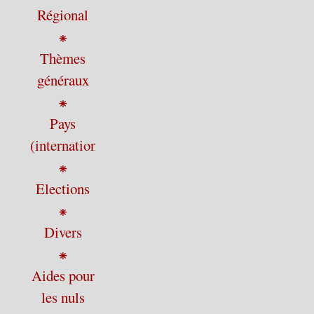
Régional
⁕
Thèmes
généraux
⁕
Pays
(international)
⁕
Elections
⁕
Divers
⁕
Aides pour
les nuls