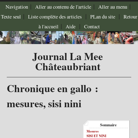
|
|
|
Navigation
Aller au contenu de l'article
Aller au menu
|
|
|
Texte seul
Liste complète des articles
PLan du site
Retour
|
|
à l'accueil
Aide
Contact
Journal La Mee
Châteaubriant
Chronique en gallo :
mesures, sisi nini
Sommaire
Mesures
SISI ET NINI