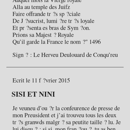
Alla au temple des Juifz
Faire offrande tr ?s sp ?ciale
De J ?sucrist, lumi ?re tr ?s loyale
Et pr ?senta es bras de Sym ?on.
Prions sa Majest ? Royale
Qu’il garde la France le nom ?" 1496
Sign ? : Le Herveu Deulouard de Conqu’reu
Ecrit le 11 f ?vrier 2015
SISI ET NINI
Je veuneu d’ou ?r la confeurence de presse de
mon Preusident et j’ai trouveu tous les deux
tr ?s granwds malgr ? sa peutite taille ? lu. Je
lui diseu ? : si si, mon fran ?ou ?, tu as ben