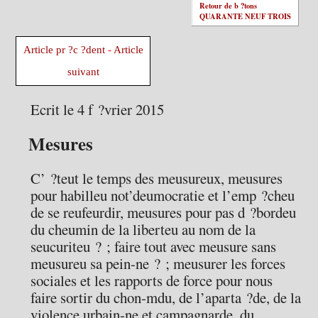
Retour de b ?tons
QUARANTE NEUF TROIS
Article pr ?c ?dent
-
Article
suivant
Ecrit le 4 f ?vrier 2015
Mesures
C’ ?teut le temps des meusureux, meusures
pour habilleu not’deumocratie et l’emp ?cheu
de se reufeurdir, meusures pour pas d ?bordeu
du cheumin de la liberteu au nom de la
seucuriteu ? ; faire tout avec meusure sans
meusureu sa pein-ne ? ; meusurer les forces
sociales et les rapports de force pour nous
faire sortir du chon-mdu, de l’aparta ?de, de la
violence urbain-ne et campagnarde, du