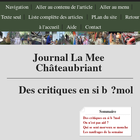
|
|
|
Navigation
Aller au contenu de l'article
Aller au menu
|
|
|
Texte seul
Liste complète des articles
PLan du site
Retour
|
|
à l'accueil
Aide
Contact
Journal La Mee
Châteaubriant
Des critiques en si b ?mol
Sommaire
Des critiques en si b ?mol
On n’est pas aid ?
Qui se sent morveux se mouche
Les naufrages de la semaine