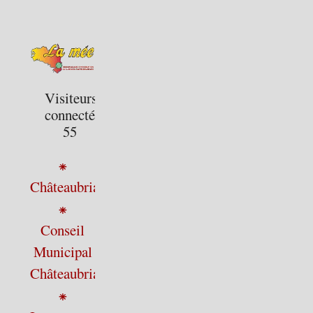
Visiteurs
connectés :
55
⁕
Châteaubriant
⁕
Conseil
Municipal
Châteaubriant
⁕