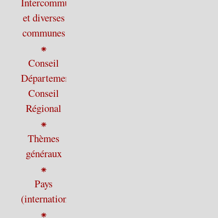
Intercommunalité
et diverses
communes
⁕
Conseil
Départemental,
Conseil
Régional
⁕
Thèmes
généraux
⁕
Pays
(international)
⁕