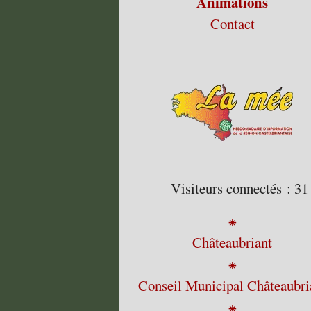
Animations
Contact
Visiteurs connectés :
31
⁕
Châteaubriant
⁕
Conseil Municipal Châteaubri
⁕