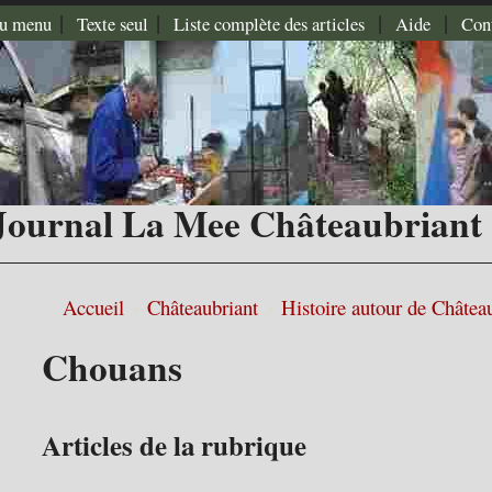
|
|
|
|
au menu
Texte seul
Liste complète des articles
Aide
Cont
Journal La Mee Châteaubriant
Accueil
>
Châteaubriant
>
Histoire autour de Châtea
Chouans
Articles de la rubrique