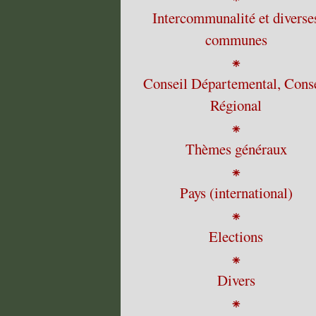
Intercommunalité et diverse
communes
⁕
Conseil Départemental, Cons
Régional
⁕
Thèmes généraux
⁕
Pays (international)
⁕
Elections
⁕
Divers
⁕