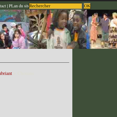
|
|
act |
PLan du site
Retour à l'accueil
ubriant
>
Chouans